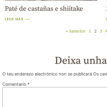
Paté de castañas e shiitake
LEER MÁS ⟶
« Anterior
1
2
3
Deixa unha
O teu enderezo electrónico non se publicará
Os cam
Comentario
*