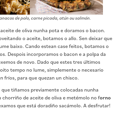
anacos de polo, carne picada, atún ou salmón.
aceite de oliva nunha pota e doramos o bacon.
veitando o aceite, botamos o allo. Sen deixar que
lume baixo. Cando estean case feitos, botamos o
s. Despois incorporamos o bacon e a polpa da
xemos de novo. Dado que estes tres últimos
moito tempo no lume, simplemente o necesario
an fríos, para que quezan un chisco.
s que tiñamos previamente colocadas nunha
 chorriño de aceite de oliva e metémolo no f
orno
xamos que está doradiño sacámolo. A desfrutar!