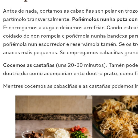
Antes de nada, cortamos as cabaciñas sen pelar en trozo
partímolo transversalmente.
Poñémolos nunha pota con 
Escorregamos a auga e deixamos arrefriar. Cando estean 
coidado de non rompela e poñémola nunha bandexa para
poñémola nun escorredor e reservámola tamén. Se os tr
anacos máis pequenos. Se empregamos cabaciñas grand
Cocemos as castañas
(uns 20-30 minutos). Tamén poded
doutro día como acompañamento doutro prato, como fix
Mentres cocemos as cabaciñas e as castañas podemos i