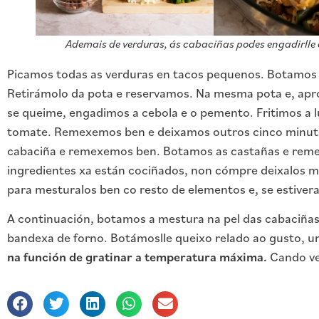
Ademais de verduras, ás cabaciñas podes engadirlle 
Picamos todas as verduras en tacos pequenos. Botamos 
Retirámolo da pota e reservamos. Na mesma pota e, apro
se queime, engadimos a cebola e o pemento. Fritimos a 
tomate. Remexemos ben e deixamos outros cinco minuto
cabaciña e remexemos ben. Botamos as castañas e reme
ingredientes xa están cociñados, non cómpre deixalos 
para mesturalos ben co resto de elementos e, se estiver
A continuación, botamos a mestura na pel das cabaciña
bandexa de forno. Botámoslle queixo relado ao gusto, un
na función de gratinar a temperatura máxima.
Cando ve