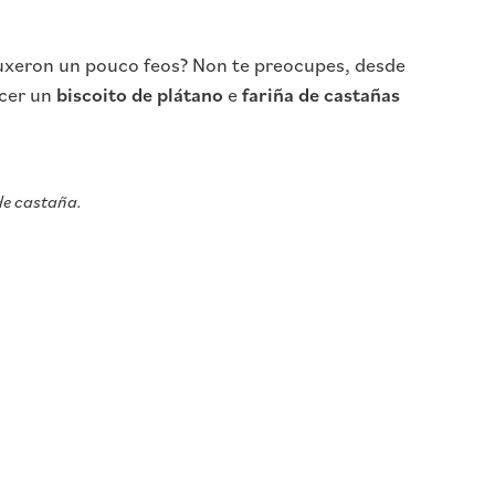
puxeron un pouco feos? Non te preocupes, desde
acer un
biscoito de plátano
e
fariña de castañas
de castaña.