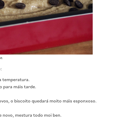
e.
:
 a temperatura.
o para máis tarde.
ovos, o biscoito quedará moito máis esponxoso.
e novo, mestura todo moi ben.