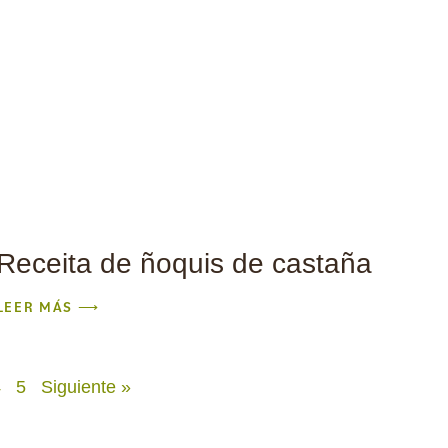
Receita de ñoquis de castaña
LEER MÁS ⟶
4
5
Siguiente »