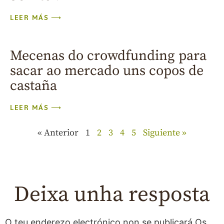
LEER MÁS ⟶
Mecenas do crowdfunding para
sacar ao mercado uns copos de
castaña
LEER MÁS ⟶
« Anterior
1
2
3
4
5
Siguiente »
Deixa unha resposta
O teu enderezo electrónico non se publicará
Os