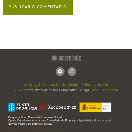
Aviso legal
·
Política de privacidade
·
Política de cookies
2020 Amarelante Sociedade Cooperativa Galega ·
Web ⟶ Charrúa