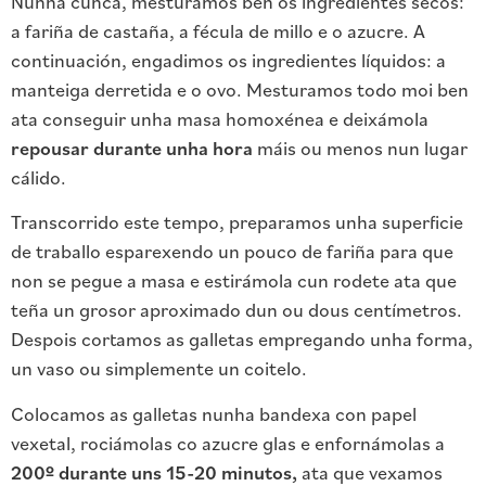
Nunha cunca, mesturamos ben os ingredientes secos:
a fariña de castaña, a fécula de millo e o azucre. A
continuación, engadimos os ingredientes líquidos: a
manteiga derretida e o ovo. Mesturamos todo moi ben
ata conseguir unha masa homoxénea e deixámola
repousar durante unha hora
máis ou menos nun lugar
cálido.
Transcorrido este tempo, preparamos unha superficie
de traballo esparexendo un pouco de fariña para que
non se pegue a masa e estirámola cun rodete ata que
teña un grosor aproximado dun ou dous centímetros.
Despois cortamos as galletas empregando unha forma,
un vaso ou simplemente un coitelo.
Colocamos as galletas nunha bandexa con papel
vexetal, rociámolas co azucre glas e enfornámolas a
200º durante uns 15-20 minutos,
ata que vexamos