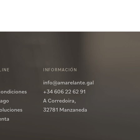
LINE
INFORMACIÓN
info@amarelante.gal
condiciones
+34 606 22 62 91
pago
A Corredoira,
voluciones
32781 Manzaneda
enta