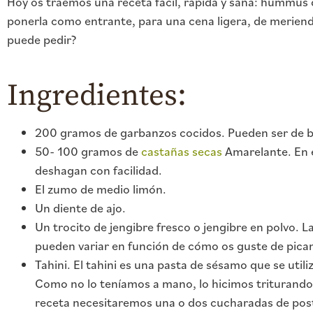
Hoy os traemos una receta fácil, rápida y sana: hummus 
ponerla como entrante, para una cena ligera, de merienda
puede pedir?
Ingredientes:
200 gramos de garbanzos cocidos. Pueden ser de bot
50- 100 gramos de
castañas secas
Amarelante. En 
deshagan con facilidad.
El zumo de medio limón.
Un diente de ajo.
Un trocito de jengibre fresco o jengibre en polvo. 
pueden variar en función de cómo os guste de pica
Tahini. El tahini es una pasta de sésamo que se uti
Como no lo teníamos a mano, lo hicimos triturando s
receta necesitaremos una o dos cucharadas de pos