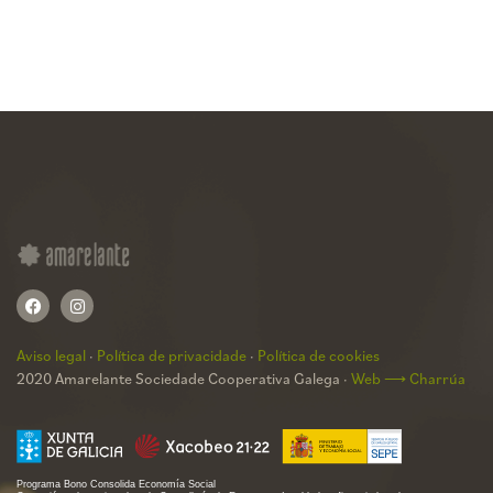
Aviso legal
·
Política de privacidade
·
Política de cookies
2020 Amarelante Sociedade Cooperativa Galega ·
Web ⟶ Charrúa