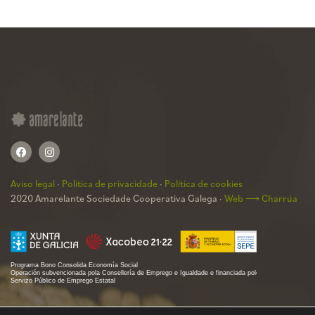
Aviso legal
·
Política de privacidade
·
Política de cookies
2020 Amarelante Sociedade Cooperativa Galega ·
Web ⟶ Charrúa