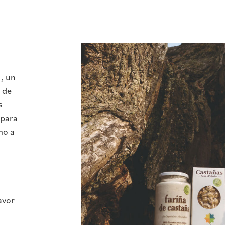
, un
 de
s
 para
mo a
avor