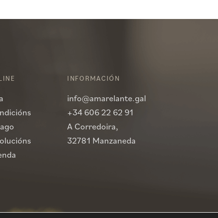
LINE
INFORMACIÓN
a
info@amarelante.gal
ndicións
+34 606 22 62 91
pago
A Corredoira,
volucións
32781 Manzaneda
enda