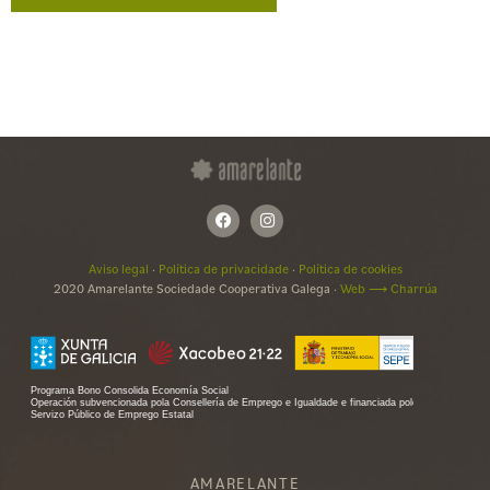
Aviso legal
·
Política de privacidade
·
Política de cookies
2020 Amarelante Sociedade Cooperativa Galega ·
Web ⟶ Charrúa
AMARELANTE